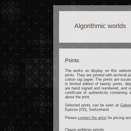
Algorithmic worlds
Prints
The works on display on this website
prints. They are printed with archival 
cotton rag paper.
The prints are issued
in limited edition of twenty prints, d
are hand signed and numbered, and e
certificate of authenticity containing 
about the print.
Selected prints can be seen at
Galeri
Epesse (VD), Switzerland.
Please
contact the artist
for pricing an
Open edition prints