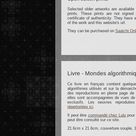
Selected older artworks are available 
prints. These prints are not signe
certificate of authenticity. They have
of the work and this website's url.
They can be purchased on
Saatchi Onl
Livre - Mondes algorithmi
Ce livre en français contient quelque
algorithmes utilisés et sur la démarche
des reproductions en pleine page de 
elles sont accompagnées de vues de 
exclusifs. Les oeuvres reproduit
répertoriées ici
.
Il peut être
commandé chez Lulu
pour 
peut être consulté sur ce site.
21.6cm x 21.6cm, couverture souple, 