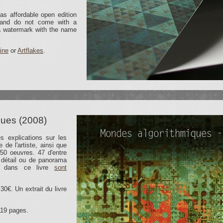
as affordable open edition
d and do not come with a
 a watermark with the name
ine
or
Artflakes
.
ques (2008)
s explications sur les
 de l'artiste, ainsi que
50 oeuvres. 47 d'entre
détail ou de panorama
es dans ce livre
sont
30€. Un extrait du livre
119 pages.